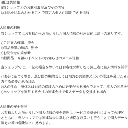
i)配送先情報
j)当ショップとのお取引履歴及びその内容
k)上記を組み合わせることで特定の個人が識別できる情報
個人情報の利用
当ショップではお客様からお預かりした個人情報の利用目的は以下の通りです。
a)ご注文の確認、照会
b)商品発送の確認、照会
c)お問合せの返信時
d)新商品、今後のイベントのお知らせのメール送信
当ショップでは、下記の場合を除いてはお客様の断りなく第三者に個人情報を開示
a)法令に基づく場合、及び国の機関若しくは地方公共団体又はその委託を受けた
力する必要がある場合
b)人の生命、身体又は財産の保護のために必要がある場合であって、本人の同意
c)当ショップを運営する会社の関連会社で個人データを交換する場合
個人情報の安全管理
お客様よりお預かりした個人情報の安全管理はサービス提供会社によって合理的、
とともに、当ショップでは関連法令に準じた適切な取扱いを行うことで個人データ
漏えい等の危険防止に努めます。