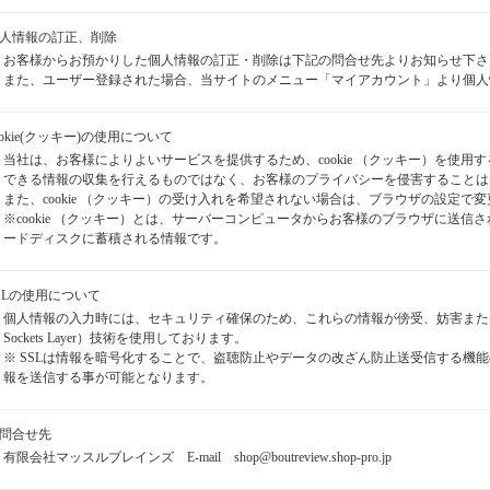
個人情報の訂正、削除
お客様からお預かりした個人情報の訂正・削除は下記の問合せ先よりお知らせ下さ
また、ユーザー登録された場合、当サイトのメニュー「マイアカウント」より個人
cookie(クッキー)の使用について
当社は、お客様によりよいサービスを提供するため、cookie （クッキー）を使
できる情報の収集を行えるものではなく、お客様のプライバシーを侵害することは
また、cookie （クッキー）の受け入れを希望されない場合は、ブラウザの設定で
※cookie （クッキー）とは、サーバーコンピュータからお客様のブラウザに送
ードディスクに蓄積される情報です。
SSLの使用について
個人情報の入力時には、セキュリティ確保のため、これらの情報が傍受、妨害または改ざ
Sockets Layer）技術を使用しております。
※ SSLは情報を暗号化することで、盗聴防止やデータの改ざん防止送受信する機能
報を送信する事が可能となります。
お問合せ先
有限会社マッスルブレインズ E-mail shop@boutreview.shop-pro.jp