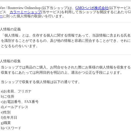
Wire / Boutreview Onlineshop (以下当ショップ)は、
GMOペパボ株式会社
(以下サービス
ービス
カラーミーショップ
(当サービス)を利用して当ショップを開設するにあたり
ー
に則った個人情報の取扱いを行います。
個人情報の定義
「個人情報」とは、生存する個人に関する情報であって、当該情報に含まれる氏名
を識別することができるもの、及び他の情報と容易に照合することができ、それに
となるものをいいます。
個人情報の収集
当ショップでは商品のご購入、お問合せをされた際にお客様の個人情報を収集する
収集するにあたっては利用目的を明記の上、適法かつ公正な手段によります。
当ショップで収集する個人情報は以下の通りです。
a)お名前、フリガナ
b)ご住所
c)お電話番号、FAX番号
d)メールアドレス
e)性別
f)生年月日
g)職業
h)パスワード