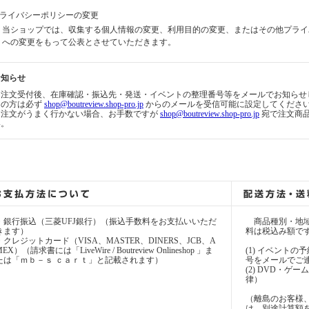
プライバシーポリシーの変更
当ショップでは、収集する個人情報の変更、利用目的の変更、またはその他プライ
への変更をもって公表とさせていただきます。
お知らせ
☆注文受付後、在庫確認・振込先・発送・イベントの整理番号等をメールでお知らせ
用の方は必ず
shop@boutreview.shop-pro.jp
からのメールを受信可能に設定してくださ
☆注文がうまく行かない場合、お手数ですが
shop@boutreview.shop-pro.jp
宛で注文商
い。
・銀行振込（三菱UFJ銀行）（振込手数料をお支払いいただ
商品種別・地域
きます）
料は税込み額で
・クレジットカード（VISA、MASTER、DINERS、JCB、A
EX）（請求書には「LiveWire / Boutreview Onlineshop 」ま
(1) イベント
たは「ｍｂ－ｓ ｃａｒｔ」と記載されます）
号をメールでご
(2) DVD・ゲ
律）
（離島のお客様
は、別途計算額