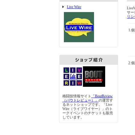
Live Wire
Live
サ
リシ
1.
2.
格闘技情報サイト
「BoutReview
（バウトレビュー）」
の運営す
るネットショップです。「Live
Wire（ライブワイヤー）」のト
ークイベントのチケットも販売
しています。