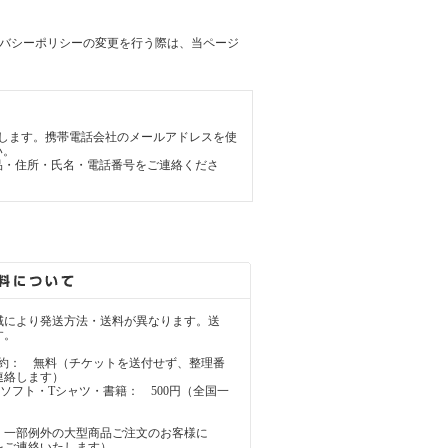
バシーポリシーの変更を行う際は、当ページ
します。携帯電話会社のメールアドレスを使
い。
品・住所・氏名・電話番号をご連絡くださ
により発送方法・送料が異なります。送
す。
の予約： 無料（チケットを送付せず、整理番
連絡します）
ームソフト・Tシャツ・書籍： 500円（全国一
、一部例外の大型商品ご注文のお客様に
をご連絡いたします）