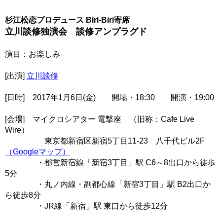
杉江松恋プロデュース Biri-Biri寄席
立川談修独演会 談修アンプラグド
演目：お楽しみ
[出演]
立川談修
[日時] 2017年1月6日(金) 開場・18:30 開演・19:00
[会場] マイクロシアター 電撃座 （旧称：Cafe Live
Wire）
東京都新宿区新宿5丁目11-23 八千代ビル2F
（Googleマップ）
・都営新宿線「新宿3丁目」駅 C6～8出口から徒歩
5分
・丸ノ内線・副都心線「新宿3丁目」駅 B2出口か
ら徒歩8分
・JR線「新宿」駅 東口から徒歩12分