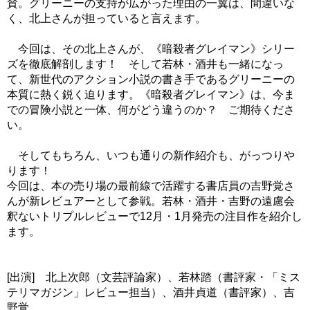
賛。グリーニーの支持が広がった理由の一翼は、間違いな
く、北上さんが担っていると言えます。
今回は、その北上さんが、《暗殺者グレイマン》シリー
ズを徹底解剖します！ そして若林・酒井も一緒になっ
て、新世代のアクション小説の書き手であるグリーニーの
本質に熱く鋭く迫ります。《暗殺者グレイマン》は、今ま
での冒険小説と一体、何がどう違うのか？ ご期待くださ
い。
そしてもちろん、いつも通りの新作紹介も、がっつりや
ります！
今回は、本の売り場の最前線で活躍する書店員の吉野覚さ
んが新レビュアーとして参戦。若林・酒井・吉野の遠慮会
釈ないトリプルレビューで12月・1月発売の注目作を紹介し
ます。
[出演] 北上次郎（文芸評論家）、若林踏（書評家・「ミス
テリマガジン」レビュー担当）、酒井貞道（書評家）、吉
野覚