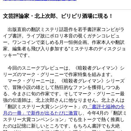
文芸評論家・北上次郎、ビリビリ酒場に現る！
出版直前の翻訳ミステリ話題作を若手書評家コンビがラ
イブ書評。ライブ故にポロリ本音の覗くガチンコレビュ
ー。ワンコインで楽しめる月一恒例企画。作家本人や翻訳
家、編集者も飛び入り参加する“ミステリ本のディスクジョ
ッキー”です。
今回のスニークプレビューは、《暗殺者グレイマン》シ
リーズのマーク・グリーニーで作家特集を組みます。
マーク・グリーニーは、《暗殺者グレイマン》シリーズ
で、冒険小説の雄として熱狂的なファンを獲得しつつあ
る、今まさに旬の作家です。そしてマーク・グリーニー最
強の伝道師は、北上次郎さんに他なりません。北上さんは
「翻訳ミステリー大賞シンジケート」の
「書評七福神の今
月の一冊」で新作が出るたびに激賞
し、今年4月の「翻訳ミ
ステリー大賞コンベンション」でも生トークで熱く推薦し
たのは記憶に新しいところです。もちろん書評でも大絶