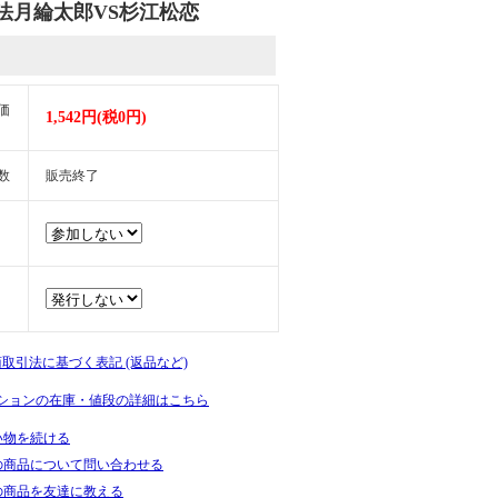
論対決 法月綸太郎VS杉江松恋
価
1,542円(税0円)
数
販売終了
商取引法に基づく表記 (返品など)
ションの在庫・値段の詳細はこちら
い物を続ける
の商品について問い合わせる
の商品を友達に教える