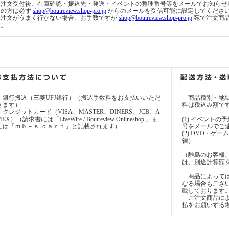
☆注文受付後、在庫確認・振込先・発送・イベントの整理番号等をメールでお知らせ
用の方は必ず
shop@boutreview.shop-pro.jp
からのメールを受信可能に設定してくださ
☆注文がうまく行かない場合、お手数ですが
shop@boutreview.shop-pro.jp
宛で注文商
い。
・銀行振込（三菱UFJ銀行）（振込手数料をお支払いいただ
商品種別・地域
きます）
料は税込み額で
・クレジットカード（VISA、MASTER、DINERS、JCB、A
EX）（請求書には「LiveWire / Boutreview Onlineshop 」ま
(1) イベント
たは「ｍｂ－ｓ ｃａｒｔ」と記載されます）
号をメールでご
(2) DVD・ゲ
律）
（離島のお客様
は、別途計算額
商品によっては
なる場合もござ
載しております
ご注文商品によ
払をお願いする