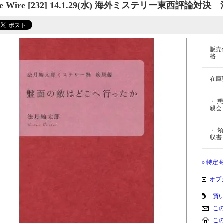
ve Wire [232] 14.1.29(水) 海外ミステリー東西評
販売
格
在庫
・ 懇
親会
・ 領
収書
» 特定
オプ
買
こ
こ