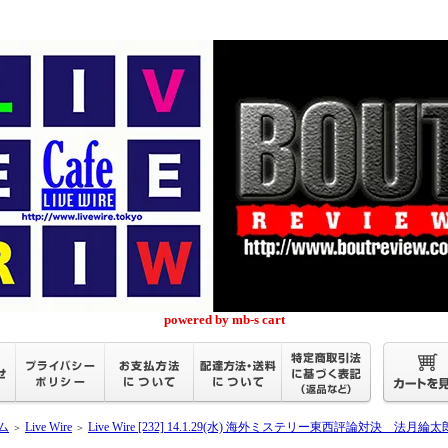
powered by mb-s cart
ム
Live Wire
Live Wire [232] 14.1.29(水) 海外ミステリー東西評論対決 法月
＞
＞