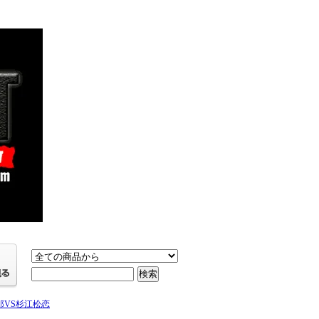
綸太郎VS杉江松恋