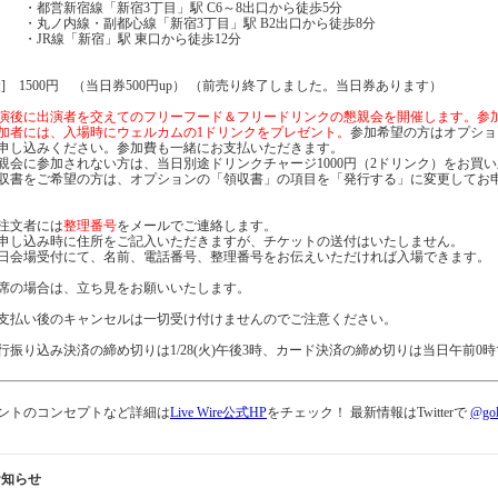
営新宿線「新宿3丁目」駅 C6～8出口から徒歩5分
ノ内線・副都心線「新宿3丁目」駅 B2出口から徒歩8分
R線「新宿」駅 東口から徒歩12分
金] 1500円 （当日券500円up） （前売り終了しました。当日券あります）
演後に出演者を交えてのフリーフード＆フリードリンクの懇親会を開催します。参加費は
加者には、入場時にウェルカムの1ドリンクをプレゼント。
参加希望の方はオプショ
申し込みください。参加費も一緒にお支払いただきます。
親会に参加されない方は、当日別途ドリンクチャージ1000円（2ドリンク）をお買
収書をご希望の方は、オプションの「領収書」の項目を「発行する」に変更してお
注文者には
整理番号
をメールでご連絡します。
し込み時に住所をご記入いただきますが、チケットの送付はいたしません。
会場受付にて、名前、電話番号、整理番号をお伝えいただければ入場できます。
席の場合は、立ち見をお願いいたします。
支払い後のキャンセルは一切受け付けませんのでご注意ください。
行振り込み決済の締め切りは1/28(火)午後3時、カード決済の締め切りは当日午前0
ントのコンセプトなど詳細は
Live Wire公式HP
をチェック！ 最新情報はTwitterで
@gol
お知らせ