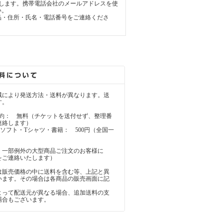
します。携帯電話会社のメールアドレスを使
い。
品・住所・氏名・電話番号をご連絡くださ
により発送方法・送料が異なります。送
す。
の予約： 無料（チケットを送付せず、整理番
連絡します）
ームソフト・Tシャツ・書籍： 500円（全国一
、一部例外の大型商品ご注文のお客様に
をご連絡いたします）
販売価格の中に送料を含む等、上記と異
います。その場合は各商品の販売画面に記
。
って配送元が異なる場合、追加送料の支
場合もございます。