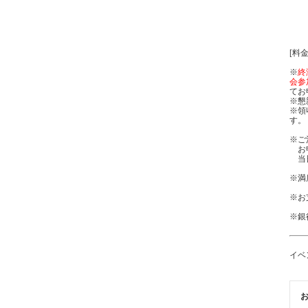
・都
・丸
・J
[料
※
終
会参
てお
※懇
※領
す。
※ご
お申
当日
※満
※お
※銀
イベ