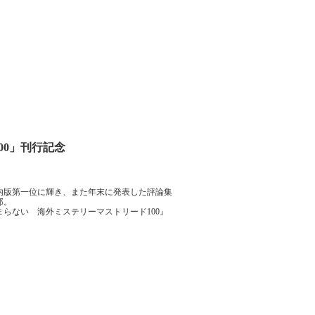
00」刊行記念
国内版第一位に輝き、また年末に発表した評論集
郎。
らない 海外ミステリーマストリード100』