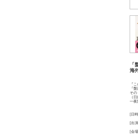
「
海
『こ
『盤
その
（日
一夜
[日時
[出
[会
東京