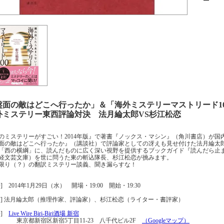
盤面の敵はどこへ行ったか」＆「海外ミステリーマストリード1
外ミステリー東西評論対決 法月綸太郎VS杉江松恋
のミステリーがすごい！2014年版』で著書『ノックス・マシン』（角川書店）が
面の敵はどこへ行ったか』（講談社）で評論家としての冴えも見せ付けた法月綸太
「西の横綱」に、読んだものに広く深い視野を提供するブックガイド『読んだら止ま
経文芸文庫）を世に問うた東の斬込隊長、杉江松恋が挑みます。
限り（？）の翻訳ミステリー談義、聞き漏らすな！
] 2014年1月29日（水） 開場・19:00 開始・19:30
演] 法月綸太郎（推理作家、評論家）、杉江松恋（ライター・書評家）
場]
Live Wire Biri-Biri酒場 新宿
都新宿区新宿5丁目11-23 八千代ビル2F
（Googleマップ）